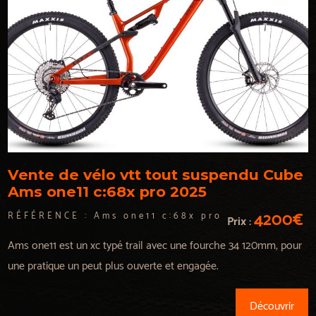
Vente de vélo vtt tout suspendu Cube
Ams one11 c:68x pro 2025
4200€
RÉFÉRENCE :
Ams one11 c:68x pro
Prix :
Ams one11 est un xc typé trail avec une fourche 34 120mm, pour
une pratique un peut plus ouverte et engagée.
Découvrir