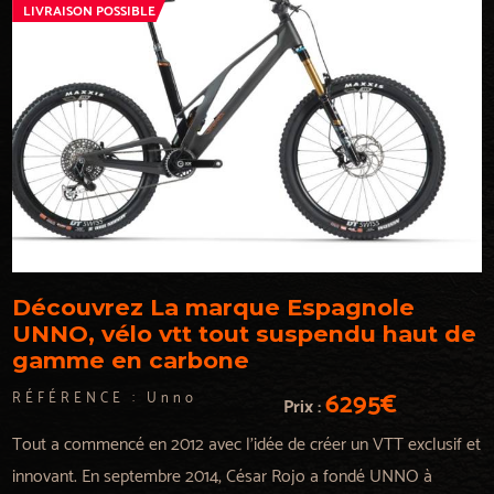
LIVRAISON POSSIBLE
Découvrez La marque Espagnole
UNNO, vélo vtt tout suspendu haut de
gamme en carbone
6295€
RÉFÉRENCE :
Unno
Prix :
Tout a commencé en 2012 avec l'idée de créer un VTT exclusif et
innovant. En septembre 2014, César Rojo a fondé UNNO à