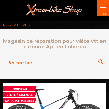
Panneau de gestion des cookies
Accueil
>
Vélos
>
VTT
>
Magasin de réparation pour vélos vtt en
carbone Apt en Luberon
Rechercher
NOUVEAU
VENTE À DISTANCE
LIVRAISON POSSIBLE