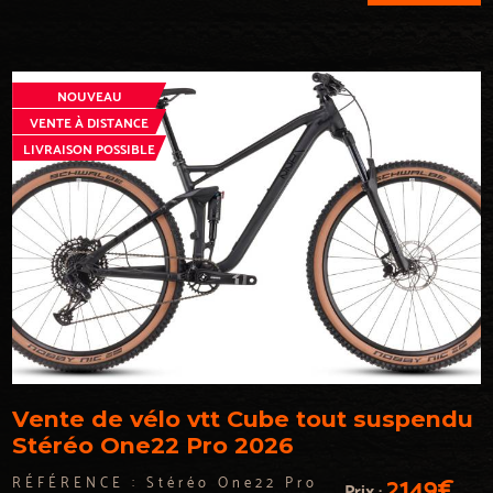
NOUVEAU
VENTE À DISTANCE
LIVRAISON POSSIBLE
Vente de vélo vtt Cube tout suspendu
Stéréo One22 Pro 2026
2149€
RÉFÉRENCE :
Stéréo One22 Pro
Prix :