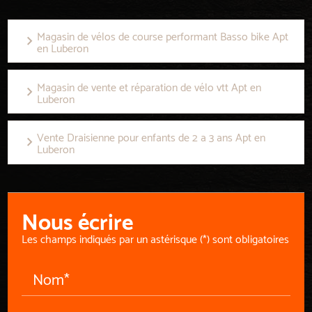
Magasin de vélos de course performant Basso bike Apt
en Luberon
Magasin de vente et réparation de vélo vtt Apt en
Luberon
Vente Draisienne pour enfants de 2 a 3 ans Apt en
Luberon
Nous écrire
Les champs indiqués par un astérisque (*) sont obligatoires
Nom*