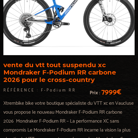
vente du vtt tout suspendu xc
Mondraker F-Podium RR carbone
2026 pour le cross-country
7999€
RÉFÉRENCE :
F-Podium RR
Prix :
Xtrembike bike votre boutique spécialiste du VTT xc en Vaucluse
vous propose le nouveau Mondraker F-Podium RR carbone
2026 Mondraker F-Podium RR – La performance XC sans
compromis Le Mondraker F-Podium RR incarne la vision la plus