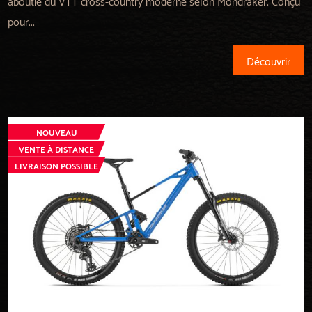
aboutie du VTT cross-country moderne selon Mondraker. Conçu
pour...
Découvrir
NOUVEAU
VENTE À DISTANCE
LIVRAISON POSSIBLE