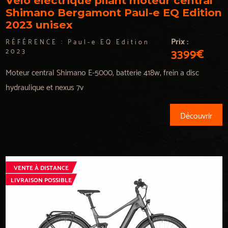
Vélo électrique pliant moteur central
Shimano Bergamont Paul-e EQ Edition
2023 unisex
Prix :
RÉFÉRENCE :
Paul-e EQ Edition
3399€
2023
Moteur central Shimano E-5000, batterie 418w, frein a disc
hydraulique et nexus 7v
Découvrir
VENTE À DISTANCE
LIVRAISON POSSIBLE