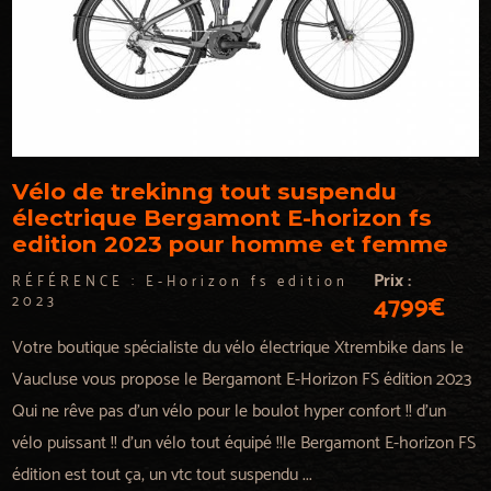
Vélo de trekinng tout suspendu
électrique Bergamont E-horizon fs
edition 2023 pour homme et femme
Prix :
RÉFÉRENCE :
E-Horizon fs edition
4799€
2023
Votre boutique spécialiste du vélo électrique Xtrembike dans le
Vaucluse vous propose le Bergamont E-Horizon FS édition 2023
Qui ne rêve pas d'un vélo pour le boulot hyper confort !! d'un
vélo puissant !! d'un vélo tout équipé !!le Bergamont E-horizon FS
édition est tout ça, un vtc tout suspendu ...