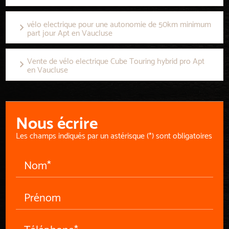
vélo electrique pour une autonomie de 50km minimum
part jour Apt en Vaucluse
Vente de vélo electrique Cube Touring hybrid pro Apt
en Vaucluse
Nous écrire
Les champs indiqués par un astérisque (*) sont obligatoires
Nom*
Prénom
Téléphone*