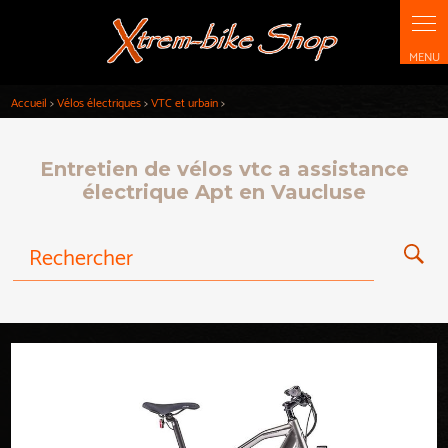
Panneau de gestion des cookies
Accueil
>
Vélos électriques
>
VTC et urbain
>
Entretien de vélos vtc a assistance
électrique Apt en Vaucluse
Rechercher