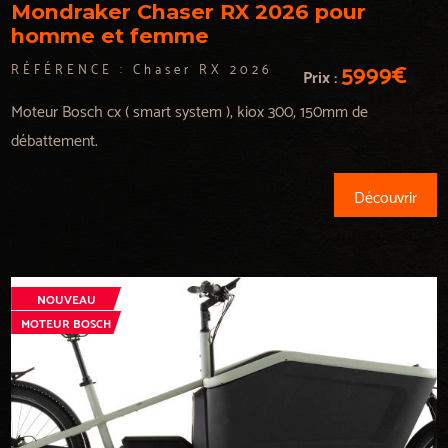
Mondraker Chaser RX 2026 pour
homme et femme
5999€
RÉFÉRENCE :
Chaser RX 2026
Prix :
Moteur Bosch cx ( smart system ), kiox 300, 150mm de
débattement.
Découvrir
NOUVEAU
MOTEUR BOSCH